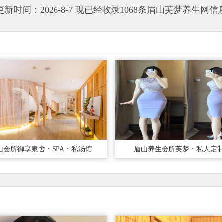
更新时间：2026-8-7 现已经收录1068条眉山芙梦养生网信
山会所御享泉舍・SPA・私汤馆
眉山养生会所芙梦・私人定制 