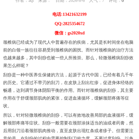
作者：aqi 来源： 日期：2026-8-6 人气：
7
评论：
0
电话:13421632199
QQ:2825354672
微信：gs2020xd
颈椎病已经成为了现代人中普遍存在的疾病，尤其是长时间坐在电脑
前的白领一族往往容易受到颈椎病的困扰。而针对颈椎病的治疗方法
也越来越多，其中刮痧也被一些人所推崇。那么，轻微颈椎病刮痧效
果怎么样呢？
刮痧是一种中医养生保健的方法，起源于古代中国，已经有着几千年
的历史。它通过不带刃的刮刀，在皮肤上刮出红疹，促进身体经络的
畅通，达到调节身体阴阳平衡的作用。而针对颈椎病的刮痧，其主要
作用在于舒缓颈部肌肉的紧张，促进血液循环，缓解颈部疼痛等症
状。
所以，针对轻微颈椎病的刮痧，可以有效地改善局部的血液循环，缓
解颈部疼痛等症状。刮痧一般需要在颈部涂抹适当的油或者药膏，然
后用刮刀沿着颈部肌肉推动，直至皮肤出现红条或者疹子。但需要注
意的是，在刮痧的过程中需要控制刮刀的力度，不要过度刮痧，以免